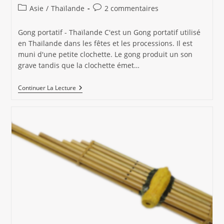
de
publiée :
Post
Commentaires
Asie
/
Thaïlande
2 commentaires
la
category:
de
publication :
la
Gong portatif - Thaïlande C'est un Gong portatif utilisé
publication :
en Thaïlande dans les fêtes et les processions. Il est
muni d'une petite clochette. Le gong produit un son
grave tandis que la clochette émet…
Gong
Continuer La Lecture
Portatif
Thaïlande