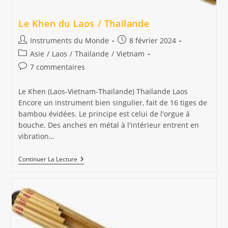
Le Khen du Laos / Thaïlande
Auteur/autrice
Publication
Instruments du Monde
8 février 2024
de
publiée :
Post
Asie
/
Laos
/
Thaïlande
/
Vietnam
la
category:
Commentaires
7 commentaires
publication :
de
la
Le Khen (Laos-Vietnam-Thaïlande) Thaïlande Laos
publication :
Encore un instrument bien singulier, fait de 16 tiges de
bambou évidées. Le principe est celui de l'orgue à
bouche. Des anches en métal à l'intérieur entrent en
vibration…
Le
Continuer La Lecture
Khen
Du
Laos
/
Thaïlande