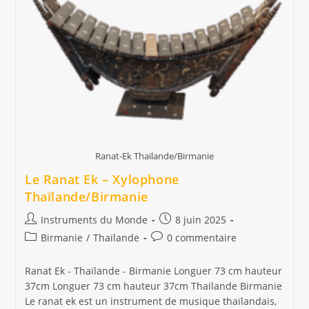
Ranat-Ek Thaïlande/Birmanie
Le Ranat Ek – Xylophone
Thaïlande/Birmanie
Auteur/autrice
Publication
Instruments du Monde
8 juin 2025
de
publiée :
Post
Commentaires
Birmanie
/
Thaïlande
0 commentaire
la
category:
de
publication :
la
Ranat Ek - Thaïlande - Birmanie Longuer 73 cm hauteur
publication :
37cm Longuer 73 cm hauteur 37cm Thailande Birmanie
Le ranat ek est un instrument de musique thaïlandais,