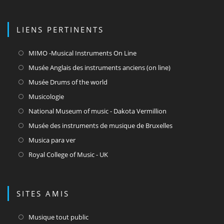
LIENS PERTINENTS
S’ouvre
MIMO -Musical Instruments On Line
dans
S’ouvre
Musée Anglais des instruments anciens (on line)
un
dans
S’ouvre
Musée Drums of the world
nouvel
un
dans
S’ouvre
Musicologie
onglet
nouvel
un
dans
S’ouvre
National Museum of music - Dakota Vermillion
onglet
nouvel
un
dans
S’ouvre
Musée des instruments de musique de Bruxelles
onglet
nouvel
un
dans
S’ouvre
Musica para ver
onglet
nouvel
un
dans
S’ouvre
Royal College of Music - UK
onglet
nouvel
un
dans
onglet
nouvel
un
onglet
nouvel
SITES AMIS
onglet
S’ouvre
Musique tout public