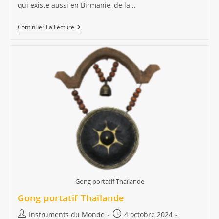
qui existe aussi en Birmanie, de la…
Le
Continuer La Lecture
Ranat
Ek
–
Xylophone
Thaïlande/Birmanie
Gong portatif Thaïlande
Gong portatif Thaïlande
Auteur/autrice
Publication
Instruments du Monde
4 octobre 2024