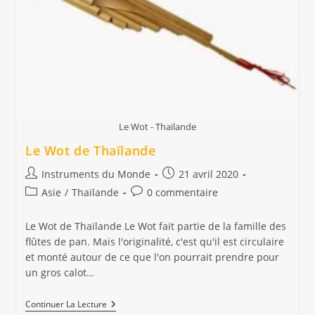
Le Wot - Thailande
Le Wot de Thaïlande
Auteur/autrice
Publication
Instruments du Monde
21 avril 2020
de
publiée :
Post
Commentaires
Asie
/
Thaïlande
0 commentaire
la
category:
de
publication :
la
Le Wot de Thaïlande Le Wot fait partie de la famille des
publication :
flûtes de pan. Mais l'originalité, c'est qu'il est circulaire
et monté autour de ce que l'on pourrait prendre pour
un gros calot…
Le
Continuer La Lecture