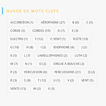
NUAGE DE MOTS CLEFS
ACCORDÉON
(1)
AÉROPHONE
(27)
B
(8)
C
(5)
CORDE
(3)
CORDES
(55)
D
(7)
E
(3)
ELECTRO
(1)
F
(12)
F; VENT
(1)
FLÛTE
(10)
G
(10)
H
(8)
I
(2)
IDIOPHONE
(4)
J
(2)
K
(5)
L
(7)
LAMELLOPHONES
(2)
LUTH
(2)
M
(7)
N
(1)
O
(2)
ORGUE À BOUCHE
(2)
P
(3)
PERCUSSION
(6)
PERCUSSIONS
(21)
Q
(2)
R
(3)
S
(8)
T
(12)
U
(1)
V
(2)
VENT
(5)
VENTS
(15)
W
(2)
X
(3)