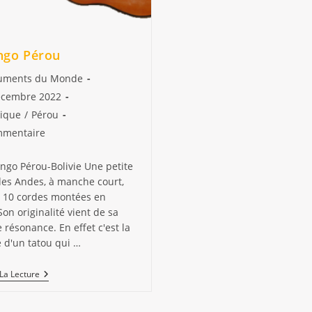
ngo Pérou
utrice
ruments du Monde
ion
écembre 2022
ique
/
Pérou
on :
:
aires
mmentaire
ngo Pérou-Bolivie Une petite
on :
des Andes, à manche court,
 10 cordes montées en
on originalité vient de sa
 résonance. En effet c'est la
 d'un tatou qui …
Charango
La Lecture
Pérou