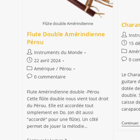
Flûte double Amérindienne
Chara
Flute Double Amérindienne
Auteur/a
Inst
Pérou
de
Publicat
15 d
la
publiée :
Post
Amér
Auteur/autrice
Instruments du Monde
publicati
category
de
Comment
0 co
Publication
22 avril 2024
la
de
publiée :
Post
Amérique
/
Pérou
publication :
la
Le Chara
category:
Commentaires
0 commentaire
publicati
guitare 
de
dotée de
la
Flute Amérindienne double -Pérou
double. S
publication :
Cette flûte double nous vient tout droit
caisse de
du Pérou. Elle est accordée tout
carapace
simplement en Do. (on dit aussi
"accordé" pour une flûte). Un côté
Continuer 
permet de jouer la mélodie…