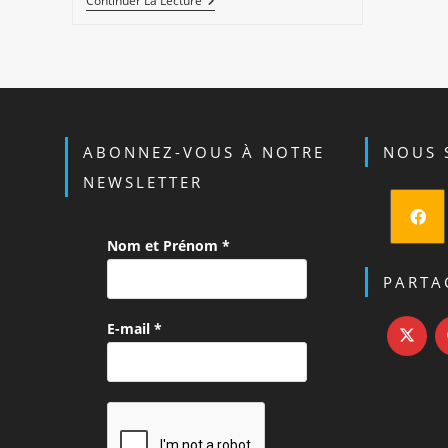
Flute
Continuer La Lecture
Double
Amérindienne
Pérou
ABONNEZ-VOUS À NOTRE
NOUS 
NEWSLETTER
Nom et Prénom
*
S’ouvre
dans
PARTA
un
E-mail
*
nouvel
onglet