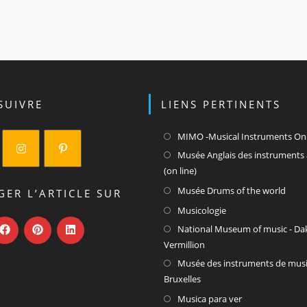
SUIVRE
LIENS PERTINENTS
MIMO -Musical Instruments On
Musée Anglais des instruments 
(on line)
S’ouvre
S’ouvre
S’ou
Musée Drums of the world
dans
dans
GER L’ARTICLE SUR
dan
un
un
S’ouvre
Musicologie
un
nouvel
nouvel
dans
National Museum of music - Da
nouv
onglet
onglet
un
Vermillion
ongl
nouvel
Musée des instruments de mus
onglet
Bruxelles
S’ouvre
Musica para ver