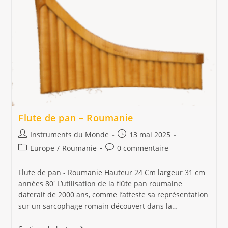
Flute de pan – Roumanie
Auteur/autrice
Publication
Instruments du Monde
13 mai 2025
de
publiée :
Post
Commentaires
Europe
/
Roumanie
0 commentaire
la
category:
de
publication :
la
Flute de pan - Roumanie Hauteur 24 Cm largeur 31 cm
publication :
années 80' L’utilisation de la flûte pan roumaine
daterait de 2000 ans, comme l’atteste sa représentation
sur un sarcophage romain découvert dans la…