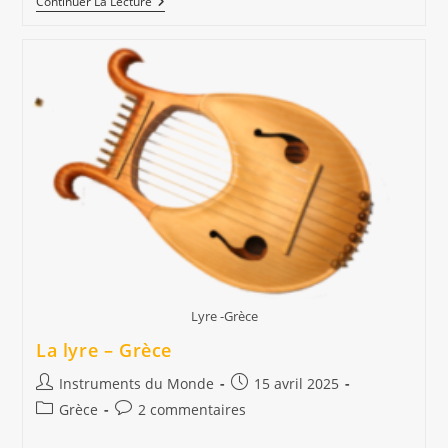
Flute
Continuer La Lecture
De
Pan
–
Roumanie
Lyre -Grèce
La lyre – Grèce
Auteur/autrice
Publication
Instruments du Monde
15 avril 2025
de
publiée :
Post
Commentaires
Grèce
2 commentaires
la
category:
de
publication :