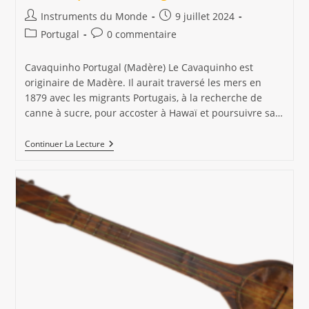
Auteur/autrice
Publication
Instruments du Monde
9 juillet 2024
de
publiée :
Post
Commentaires
Portugal
0 commentaire
la
category:
de
publication :
la
Cavaquinho Portugal (Madère) Le Cavaquinho est
publication :
originaire de Madère. Il aurait traversé les mers en
1879 avec les migrants Portugais, à la recherche de
canne à sucre, pour accoster à Hawaï et poursuivre sa…
Le
Continuer La Lecture
Cavaquinho
-
Portugal