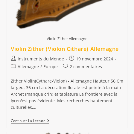
Violin Zither Allemagne
Violin Zither (Violon Cithare) Allemagne
Auteur/autrice
Publication
Instruments du Monde
19 novembre 2024
de
publiée :
Post
Commentaires
Allemagne
/
Europe
2 commentaires
la
category:
de
publication :
la
Zither Violin(Cythare-Violon) - Allemagne Hauteur 56 Cm
publication :
largeu: 36 cm La décoration florale est peinte à la main
Archet (manque crin) et tablature La frontière avec la
lyren'est pas évidente. Mes recherches hautement
culturelles,…
Violin
Continuer La Lecture
Zither
(Violon