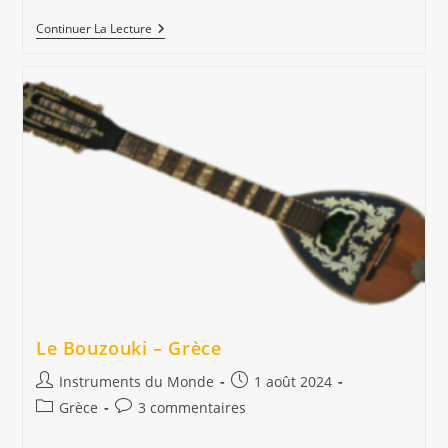
Mandoline
Continuer La Lecture
–
Italie
Le Bouzouki – Grèce
Auteur/autrice
Publication
Instruments du Monde
1 août 2024
de
publiée :
Post
Commentaires
Grèce
3 commentaires
la
category:
de
publication :