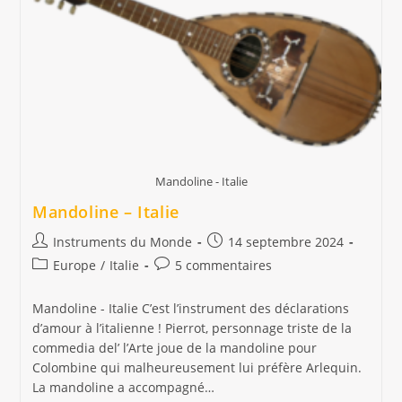
Mandoline - Italie
Mandoline – Italie
Auteur/autrice
Publication
Instruments du Monde
14 septembre 2024
de
publiée :
Post
Commentaires
Europe
/
Italie
5 commentaires
la
category:
de
publication :
la
Mandoline - Italie C’est l’instrument des déclarations
publication :
d’amour à l’italienne ! Pierrot, personnage triste de la
commedia del’ l’Arte joue de la mandoline pour
Colombine qui malheureusement lui préfère Arlequin.
La mandoline a accompagné…