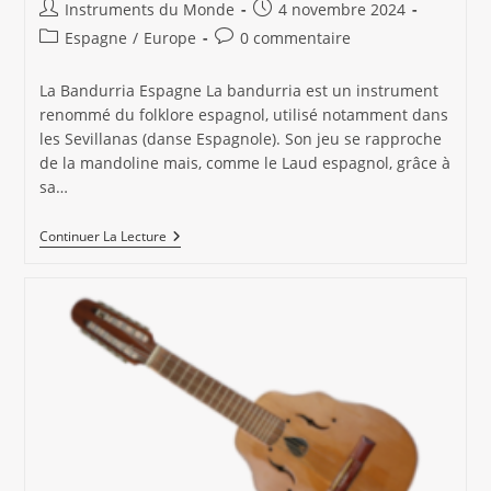
Auteur/autrice
Publication
Instruments du Monde
4 novembre 2024
de
publiée :
Post
Commentaires
Espagne
/
Europe
0 commentaire
la
category:
de
publication :
la
La Bandurria Espagne La bandurria est un instrument
publication :
renommé du folklore espagnol, utilisé notamment dans
les Sevillanas (danse Espagnole). Son jeu se rapproche
de la mandoline mais, comme le Laud espagnol, grâce à
sa…
La
Continuer La Lecture
Bandurria
Espagne