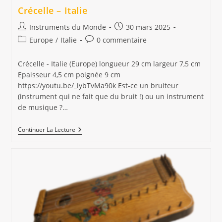
Crécelle – Italie
Auteur/autrice
Publication
Instruments du Monde
30 mars 2025
de
publiée :
Post
Commentaires
Europe
/
Italie
0 commentaire
la
category:
de
publication :
la
Crécelle - Italie (Europe) longueur 29 cm largeur 7,5 cm
publication :
Epaisseur 4,5 cm poignée 9 cm
https://youtu.be/_iybTvMa90k Est-ce un bruiteur
(instrument qui ne fait que du bruit !) ou un instrument
de musique ?…
Crécelle
Continuer La Lecture
–
Italie