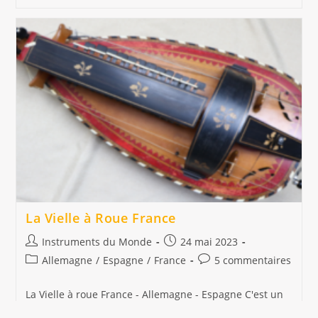
Ukulele
Tahiti
La Vielle à Roue France
Auteur/autrice
Publication
Instruments du Monde
24 mai 2023
de
publiée :
Post
Commentaires
Allemagne
/
Espagne
/
France
5 commentaires
la
category:
de
publication :
la
La Vielle à roue France - Allemagne - Espagne C'est un
publication :
instrument qui attire immédiatement la sympathie.