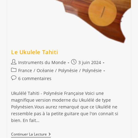
Le Ukulele Tahiti
Auteur/autrice
Publication
Instruments du Monde
3 juin 2024
de
publiée :
Post
France
/
Océanie
/
Polynésie
/
Polynésie
la
category:
Commentaires
6 commentaires
publication :
de
la
Ukulélé Tahiti - Polynésie Française Voici une
publication :
magnifique version moderne du Ukulélé de type
Polynésien.Vous aurez remarqué que ce Ukulélé ne
ressemble pas à la petite guitare que l'on connait si
bien. En fait…
Le
Continuer La Lecture