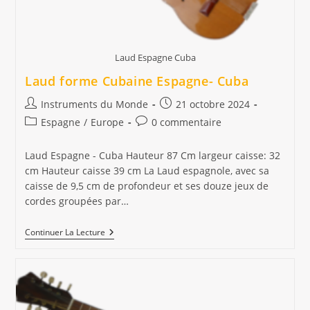
Laud Espagne Cuba
Laud forme Cubaine Espagne- Cuba
Auteur/autrice
Publication
Instruments du Monde
21 octobre 2024
de
publiée :
Post
Commentaires
Espagne
/
Europe
0 commentaire
la
category:
de
publication :
la
Laud Espagne - Cuba Hauteur 87 Cm largeur caisse: 32
publication :
cm Hauteur caisse 39 cm La Laud espagnole, avec sa
caisse de 9,5 cm de profondeur et ses douze jeux de
cordes groupées par…
Laud
Continuer La Lecture
Forme
Cubaine
Espagne-
Cuba