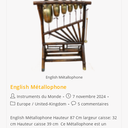
Cithare)
Allemagne
English Métallophone
English Métallophone
Auteur/autrice
Publication
Instruments du Monde
7 novembre 2024
de
publiée :
Post
Commentaires
Europe
/
United-Kingdom
5 commentaires
la
category:
de
publication :
la
English Métallophone Hauteur 87 Cm largeur caisse: 32
publication :
cm Hauteur caisse 39 cm Ce Métallophone est un