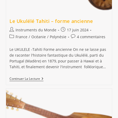
Le Ukulélé Tahiti – forme ancienne
Auteur/autrice
Publication
Instruments du Monde
17 juin 2024
de
publiée :
Post
Commentaires
France
/
Océanie
/
Polynésie
4 commentaires
la
category:
de
publication :
la
Le UKULELE -Tahiti Forme ancienne On ne se lasse pas
publication :
de raconter l'histoire fantastique du Ukulélé, parti du
Portugal (Madère) en 1879, pour passer à Hawaï et à
Tahiti, et finalement devenir l'instrument folklorique…
Le
Continuer La Lecture
Ukulélé
Tahiti
–
Forme
Ancienne