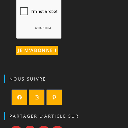
NOUS SUIVRE
S’ouvre
S’ouvre
S’ouvre
dans
dans
dans
PARTAGER L’ARTICLE SUR
un
un
un