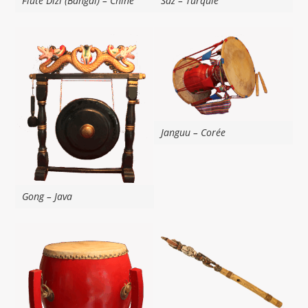
Flute Dizi (Bangdi) – Chine
Saz – Turquie
Janguu – Corée
Gong – Java