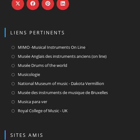
nouvel
nouvel
nouvel
onglet
onglet
onglet
LIENS PERTINENTS
S’ouvre
MIMO -Musical Instruments On Line
dans
S’ouvre
Musée Anglais des instruments anciens (on line)
un
dans
S’ouvre
Musée Drums of the world
nouvel
un
dans
S’ouvre
Musicologie
onglet
nouvel
un
dans
S’ouvre
National Museum of music - Dakota Vermillion
onglet
nouvel
un
dans
S’ouvre
Musée des instruments de musique de Bruxelles
onglet
nouvel
un
dans
S’ouvre
Musica para ver
onglet
nouvel
un
dans
S’ouvre
Royal College of Music - UK
onglet
nouvel
un
dans
onglet
nouvel
un
onglet
nouvel
SITES AMIS