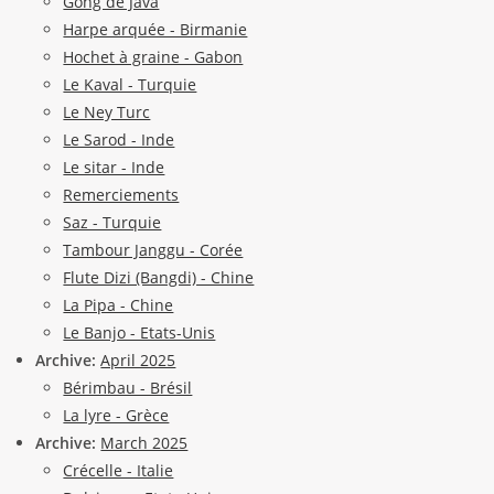
Gong de Java
Harpe arquée - Birmanie
Hochet à graine - Gabon
Le Kaval - Turquie
Le Ney Turc
Le Sarod - Inde
Le sitar - Inde
Remerciements
Saz - Turquie
Tambour Janggu - Corée
Flute Dizi (Bangdi) - Chine
La Pipa - Chine
Le Banjo - Etats-Unis
Archive:
April 2025
Bérimbau - Brésil
La lyre - Grèce
Archive:
March 2025
Crécelle - Italie