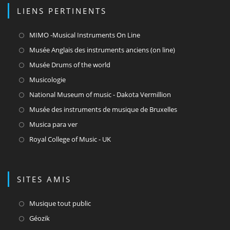
LIENS PERTINENTS
S’ouvre
MIMO -Musical Instruments On Line
dans
S’ouvre
Musée Anglais des instruments anciens (on line)
un
dans
S’ouvre
Musée Drums of the world
nouvel
un
dans
S’ouvre
Musicologie
onglet
nouvel
un
dans
S’ouvre
National Museum of music - Dakota Vermillion
onglet
nouvel
un
dans
S’ouvre
Musée des instruments de musique de Bruxelles
onglet
nouvel
un
dans
S’ouvre
Musica para ver
onglet
nouvel
un
dans
S’ouvre
Royal College of Music - UK
onglet
nouvel
un
dans
onglet
nouvel
un
onglet
nouvel
SITES AMIS
onglet
S’ouvre
Musique tout public
dans
S’ouvre
Géozik
un