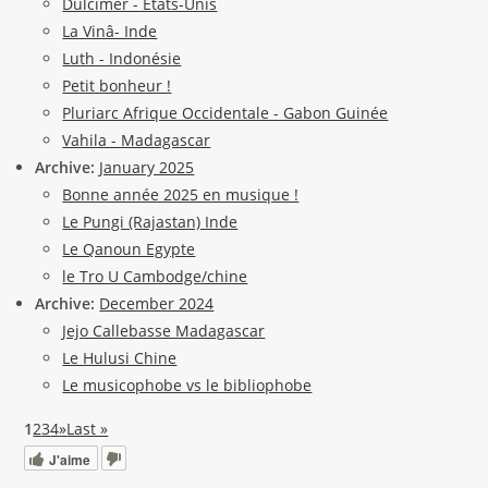
Dulcimer - Etats-Unis
La Vinâ- Inde
Luth - Indonésie
Petit bonheur !
Pluriarc Afrique Occidentale - Gabon Guinée
Vahila - Madagascar
Archive:
January 2025
Bonne année 2025 en musique !
Le Pungi (Rajastan) Inde
Le Qanoun Egypte
le Tro U Cambodge/chine
Archive:
December 2024
Jejo Callebasse Madagascar
Le Hulusi Chine
Le musicophobe vs le bibliophobe
1
2
3
4
»
Last »
J'aime