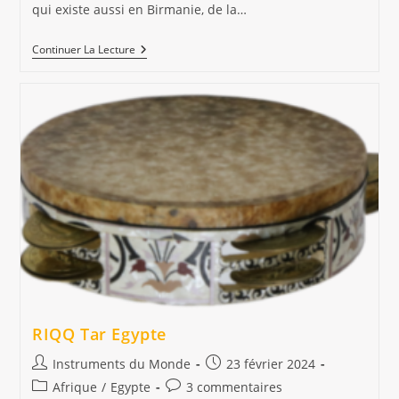
qui existe aussi en Birmanie, de la…
Le
Continuer La Lecture
Ranat
Ek
–
Xylophone
Thaïlande/Birmanie
RIQQ Tar Egypte
Auteur/autrice
Publication
Instruments du Monde
23 février 2024
de
publiée :
Post
Commentaires
Afrique
/
Egypte
3 commentaires