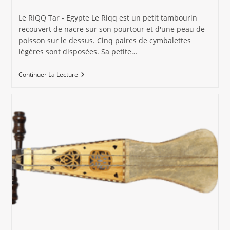
la
category:
de
publication :
la
Le RIQQ Tar - Egypte Le Riqq est un petit tambourin
publication :
recouvert de nacre sur son pourtour et d'une peau de
poisson sur le dessus. Cinq paires de cymbalettes
légères sont disposées. Sa petite…
RIQQ
Continuer La Lecture
Tar
Egypte