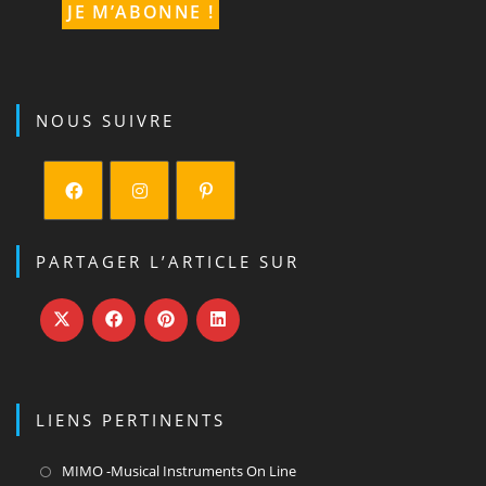
NOUS SUIVRE
S’ouvre
S’ouvre
S’ouvre
dans
dans
dans
PARTAGER L’ARTICLE SUR
un
un
un
nouvel
nouvel
nouvel
onglet
onglet
onglet
LIENS PERTINENTS
S’ouvre
MIMO -Musical Instruments On Line