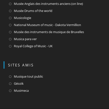
dans
S’ouvre
Musée Anglais des instruments anciens (on line)
un
dans
S’ouvre
Musée Drums of the world
nouvel
un
dans
S’ouvre
Musicologie
onglet
nouvel
un
dans
S’ouvre
National Museum of music - Dakota Vermillion
onglet
nouvel
un
dans
S’ouvre
Musée des instruments de musique de Bruxelles
onglet
nouvel
un
dans
S’ouvre
Musica para ver
onglet
nouvel
un
dans
S’ouvre
Royal College of Music - UK
onglet
nouvel
un
dans
onglet
nouvel
un
onglet
nouvel
SITES AMIS
onglet
S’ouvre
Musique tout public
dans
S’ouvre
Géozik
un
dans
S’ouvre
Musimeca
nouvel
un
dans
onglet
nouvel
un
onglet
nouvel