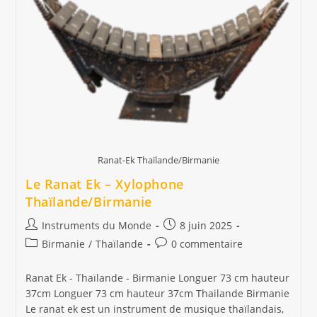
Ranat-Ek Thaïlande/Birmanie
Le Ranat Ek – Xylophone
Thaïlande/Birmanie
Auteur/autrice
Publication
Instruments du Monde
8 juin 2025
de
publiée :
Post
Commentaires
Birmanie
/
Thaïlande
0 commentaire
la
category:
de
publication :
la
Ranat Ek - Thaïlande - Birmanie Longuer 73 cm hauteur
publication :
37cm Longuer 73 cm hauteur 37cm Thailande Birmanie
Le ranat ek est un instrument de musique thaïlandais,