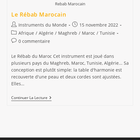
Rebab Marocain
Le Rébab Marocain
Auteur/autrice
Publication
Instruments du Monde
15 novembre 2022
de
publiée :
Post
Afrique
/
Algérie
/
Maghreb
/
Maroc
/
Tunisie
la
category:
Commentaires
0 commentaire
publication :
de
la
Le Rébab du Maroc Cet instrument est joué dans
publication :
plusieurs pays du Maghreb, Maroc, Tunisie, Algérie... Sa
conception est plutôt simple: la table d'harmonie est
recouverte d'une peau et deux cordes sont ajustées.
Elles…
Le
Continuer La Lecture
Rébab
Marocain