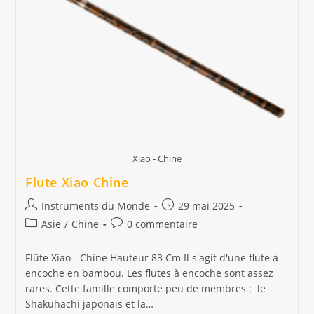
Xiao - Chine
Flute Xiao Chine
Auteur/autrice
Publication
Instruments du Monde
29 mai 2025
de
publiée :
Post
Commentaires
Asie
/
Chine
0 commentaire
la
category:
de
publication :
la
Flûte Xiao - Chine Hauteur 83 Cm Il s'agit d'une flute à
publication :
encoche en bambou. Les flutes à encoche sont assez
rares. Cette famille comporte peu de membres : le
Shakuhachi japonais et la…