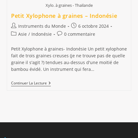
Xylo. à graines - Thaïlande
Petit Xylophone à graines – Indonésie
Auteur/autrice
Publication
Instruments du Monde
6 octobre 2024
de
publiée :
Post
Commentaires
Asie
/
Indonésie
0 commentaire
la
category:
de
publication :
la
Petit Xylophone à graines- Indonésie Un petit xylophone
publication :
fait de trois graines creuses (je ne trouve pas de quelle
graine il s'agit ?) tendues au-dessus d'une moitié de
bambou évidé. Un instrument qui fera…
Petit
Continuer La Lecture
Xylophone
À
Graines
–
Indonésie