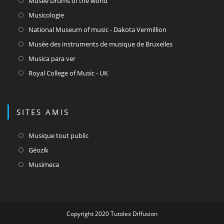
Musée Drums of the world
nouvel
un
dans
S’ouvre
Musicologie
onglet
nouvel
un
dans
S’ouvre
National Museum of music - Dakota Vermillion
onglet
nouvel
un
dans
S’ouvre
Musée des instruments de musique de Bruxelles
onglet
nouvel
un
dans
S’ouvre
Musica para ver
onglet
nouvel
un
dans
S’ouvre
Royal College of Music - UK
onglet
nouvel
un
dans
onglet
nouvel
un
onglet
nouvel
SITES AMIS
onglet
S’ouvre
Musique tout public
dans
S’ouvre
Géozik
un
dans
S’ouvre
Musimeca
nouvel
un
dans
onglet
nouvel
un
onglet
nouvel
onglet
Copyright 2020 Tutolex Diffusion