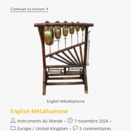
Flute
Continuer La Lecture
Xiao
Chine
English Métallophone
English Métallophone
Auteur/autrice
Publication
Instruments du Monde
7 novembre 2024
de
publiée :
Post
Commentaires
Europe
/
United-Kingdom
5 commentaires