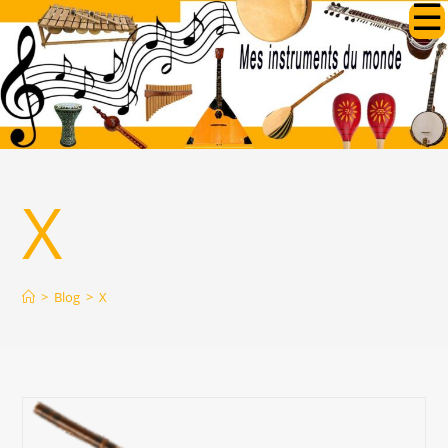
Skip
to
content
X
>
Blog
>
X