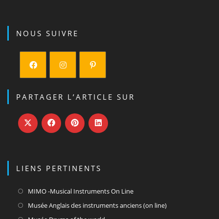
NOUS SUIVRE
S’ouvre
S’ouvre
S’ouvre
dans
dans
dans
PARTAGER L’ARTICLE SUR
un
un
un
nouvel
nouvel
nouvel
onglet
onglet
onglet
LIENS PERTINENTS
S’ouvre
MIMO -Musical Instruments On Line
dans
S’ouvre
Musée Anglais des instruments anciens (on line)
un
dans
S’ouvre