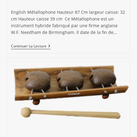
la
category:
de
publication :
la
English Métallophone Hauteur 87 Cm largeur caisse: 32
publication :
cm Hauteur caisse 39 cm Ce Métallophone est un
instrument hybride fabriqué par une firme anglaise
W.F. Needham de Birmingham. Il date de la fin de…
English
Continuer La Lecture
Métallophone