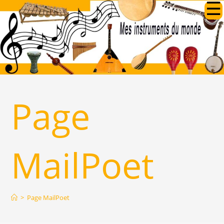
Skip
to
content
Page
MailPoet
>
Page MailPoet