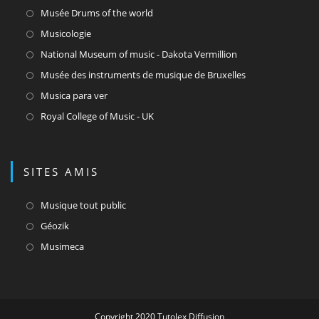
un
dans
S’ouvre
Musée Drums of the world
nouvel
un
dans
S’ouvre
Musicologie
onglet
nouvel
un
dans
S’ouvre
National Museum of music - Dakota Vermillion
onglet
nouvel
un
dans
S’ouvre
Musée des instruments de musique de Bruxelles
onglet
nouvel
un
dans
S’ouvre
Musica para ver
onglet
nouvel
un
dans
S’ouvre
Royal College of Music - UK
onglet
nouvel
un
dans
onglet
nouvel
un
onglet
nouvel
SITES AMIS
onglet
S’ouvre
Musique tout public
dans
S’ouvre
Géozik
un
dans
S’ouvre
Musimeca
nouvel
un
dans
onglet
nouvel
un
onglet
nouvel
onglet
Copyright 2020 Tutolex Diffusion