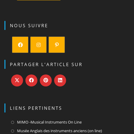
NOUS SUIVRE
S’ouvre
S’ouvre
S’ouvre
dans
dans
dans
PARTAGER L’ARTICLE SUR
un
un
un
nouvel
nouvel
nouvel
onglet
onglet
onglet
LIENS PERTINENTS
S’ouvre
MIMO -Musical Instruments On Line
dans
S’ouvre
Musée Anglais des instruments anciens (on line)