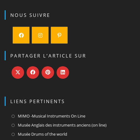
NOUS SUIVRE
S’ouvre
S’ouvre
S’ouvre
dans
dans
dans
PARTAGER L’ARTICLE SUR
un
un
un
nouvel
nouvel
nouvel
onglet
onglet
onglet
LIENS PERTINENTS
S’ouvre
MIMO -Musical Instruments On Line
dans
S’ouvre
Musée Anglais des instruments anciens (on line)
un
dans
S’ouvre
Musée Drums of the world
nouvel