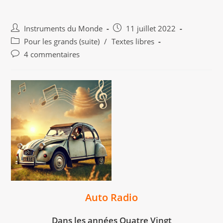
Auteur/autrice
Publication
Instruments du Monde
11 juillet 2022
de
publiée :
Post
Pour les grands (suite)
/
Textes libres
la
category:
Commentaires
4 commentaires
publication :
de
la
publication :
Auto Radio
Dans les années Quatre Vingt