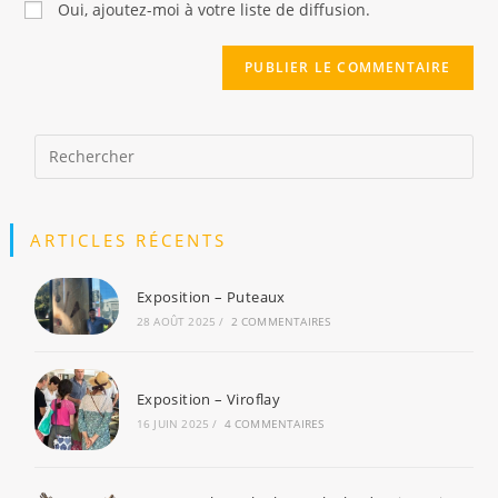
Oui, ajoutez-moi à votre liste de diffusion.
comment
votre
site
(facultatif)
ARTICLES RÉCENTS
Exposition – Puteaux
28 AOÛT 2025
/
2 COMMENTAIRES
Exposition – Viroflay
16 JUIN 2025
/
4 COMMENTAIRES