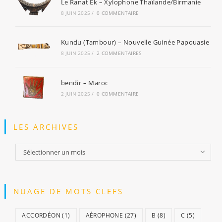
Le Ranat Ek – Xylophone Thaïlande/Birmanie
8 JUIN 2025
/
0 COMMENTAIRE
Kundu (Tambour) – Nouvelle Guinée Papouasie
8 JUIN 2025
/
2 COMMENTAIRES
bendir – Maroc
2 JUIN 2025
/
0 COMMENTAIRE
LES ARCHIVES
Les
Sélectionner un mois
archives
NUAGE DE MOTS CLEFS
ACCORDÉON
(1)
AÉROPHONE
(27)
B
(8)
C
(5)