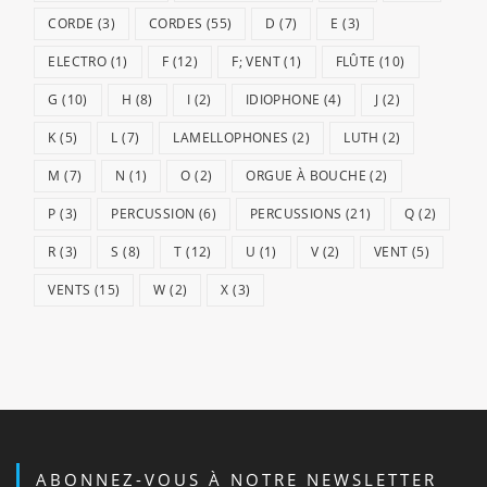
CORDE
(3)
CORDES
(55)
D
(7)
E
(3)
ELECTRO
(1)
F
(12)
F; VENT
(1)
FLÛTE
(10)
G
(10)
H
(8)
I
(2)
IDIOPHONE
(4)
J
(2)
K
(5)
L
(7)
LAMELLOPHONES
(2)
LUTH
(2)
M
(7)
N
(1)
O
(2)
ORGUE À BOUCHE
(2)
P
(3)
PERCUSSION
(6)
PERCUSSIONS
(21)
Q
(2)
R
(3)
S
(8)
T
(12)
U
(1)
V
(2)
VENT
(5)
VENTS
(15)
W
(2)
X
(3)
ABONNEZ-VOUS À NOTRE NEWSLETTER