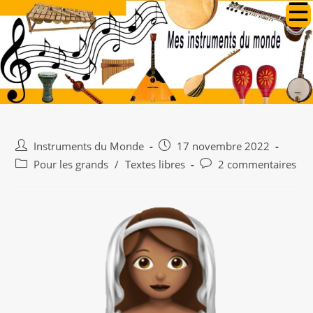
Skip
to
content
Auteur/autrice
Publication
Instruments du Monde
17 novembre 2022
de
publiée :
Post
Commentaires
Pour les grands
/
Textes libres
2 commentaires
la
category:
de
publication :
la
publication :