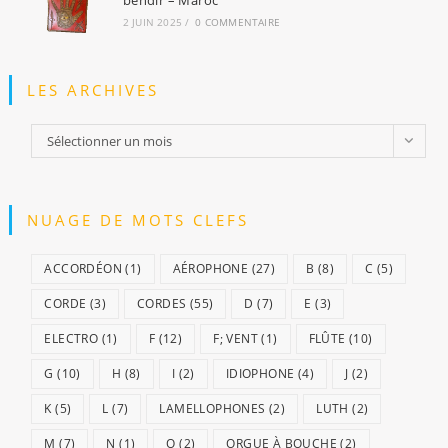
bendir – Maroc
2 JUIN 2025
/
0 COMMENTAIRE
LES ARCHIVES
Les
Sélectionner un mois
archives
NUAGE DE MOTS CLEFS
ACCORDÉON
(1)
AÉROPHONE
(27)
B
(8)
C
(5)
CORDE
(3)
CORDES
(55)
D
(7)
E
(3)
ELECTRO
(1)
F
(12)
F; VENT
(1)
FLÛTE
(10)
G
(10)
H
(8)
I
(2)
IDIOPHONE
(4)
J
(2)
K
(5)
L
(7)
LAMELLOPHONES
(2)
LUTH
(2)
M
(7)
N
(1)
O
(2)
ORGUE À BOUCHE
(2)