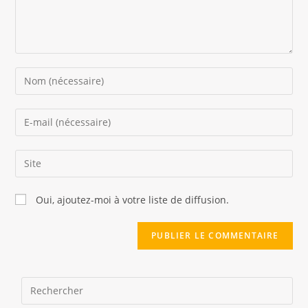
Enter
your
name
Enter
or
your
username
email
Saisir
to
address
l’URL
comment
to
de
Oui, ajoutez-moi à votre liste de diffusion.
comment
votre
site
(facultatif)