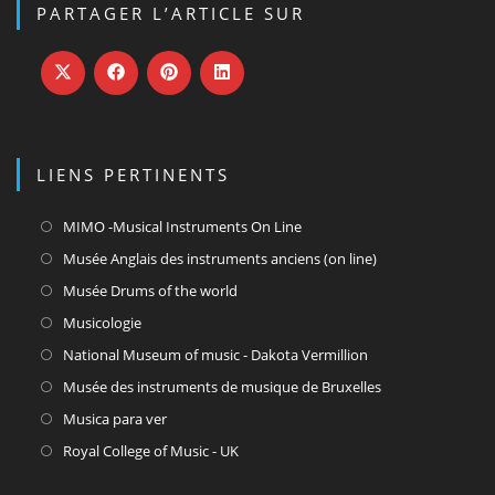
dans
dans
dans
PARTAGER L’ARTICLE SUR
un
un
un
nouvel
nouvel
nouvel
onglet
onglet
onglet
LIENS PERTINENTS
S’ouvre
MIMO -Musical Instruments On Line
dans
S’ouvre
Musée Anglais des instruments anciens (on line)
un
dans
S’ouvre
Musée Drums of the world
nouvel
un
dans
S’ouvre
Musicologie
onglet
nouvel
un
dans
S’ouvre
National Museum of music - Dakota Vermillion
onglet
nouvel
un
dans
S’ouvre
Musée des instruments de musique de Bruxelles
onglet
nouvel
un
dans
S’ouvre
Musica para ver
onglet
nouvel
un
dans
S’ouvre
Royal College of Music - UK
onglet
nouvel
un
dans