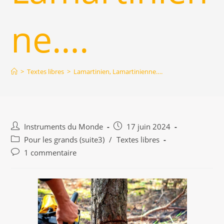
ne….
>
Textes libres
>
Lamartinien, Lamartinienne….
Auteur/autrice
Publication
Instruments du Monde
17 juin 2024
de
publiée :
Post
Pour les grands (suite3)
/
Textes libres
la
category:
Commentaires
1 commentaire
publication :
de
la
publication :