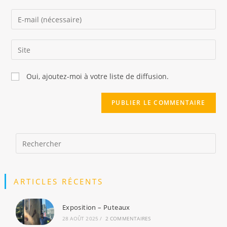
name
Enter
or
your
username
email
Saisir
to
address
l’URL
comment
to
de
Oui, ajoutez-moi à votre liste de diffusion.
comment
votre
site
(facultatif)
ARTICLES RÉCENTS
Exposition – Puteaux
28 AOÛT 2025
/
2 COMMENTAIRES