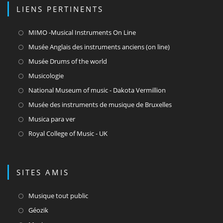
LIENS PERTINENTS
S’ouvre
MIMO -Musical Instruments On Line
dans
S’ouvre
Musée Anglais des instruments anciens (on line)
un
dans
S’ouvre
Musée Drums of the world
nouvel
un
dans
S’ouvre
Musicologie
onglet
nouvel
un
dans
S’ouvre
National Museum of music - Dakota Vermillion
onglet
nouvel
un
dans
S’ouvre
Musée des instruments de musique de Bruxelles
onglet
nouvel
un
dans
S’ouvre
Musica para ver
onglet
nouvel
un
dans
S’ouvre
Royal College of Music - UK
onglet
nouvel
un
dans
onglet
nouvel
un
onglet
nouvel
SITES AMIS
onglet
S’ouvre
Musique tout public
dans
S’ouvre
Géozik
un
dans