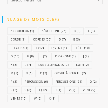
Sélectionner un mois
archives
NUAGE DE MOTS CLEFS
ACCORDÉON
(1)
AÉROPHONE
(27)
B
(8)
C
(5)
CORDE
(3)
CORDES
(55)
D
(7)
E
(3)
ELECTRO
(1)
F
(12)
F; VENT
(1)
FLÛTE
(10)
G
(10)
H
(8)
I
(2)
IDIOPHONE
(4)
J
(2)
K
(5)
L
(7)
LAMELLOPHONES
(2)
LUTH
(2)
M
(7)
N
(1)
O
(2)
ORGUE À BOUCHE
(2)
P
(3)
PERCUSSION
(6)
PERCUSSIONS
(21)
Q
(2)
R
(3)
S
(8)
T
(12)
U
(1)
V
(2)
VENT
(5)
VENTS
(15)
W
(2)
X
(3)