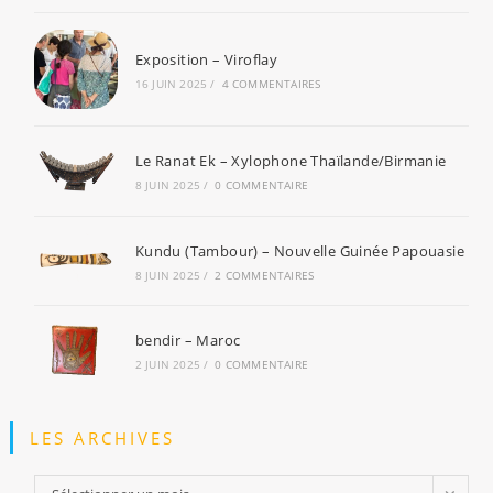
Exposition – Viroflay
16 JUIN 2025
/
4 COMMENTAIRES
Le Ranat Ek – Xylophone Thaïlande/Birmanie
8 JUIN 2025
/
0 COMMENTAIRE
Kundu (Tambour) – Nouvelle Guinée Papouasie
8 JUIN 2025
/
2 COMMENTAIRES
bendir – Maroc
2 JUIN 2025
/
0 COMMENTAIRE
LES ARCHIVES
Les