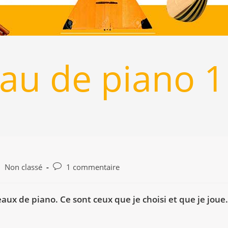
u de piano 1
st
Commentaires
Non classé
1 commentaire
tegory:
de
la
ux de piano. Ce sont ceux que je choisi et que je joue.
publication :