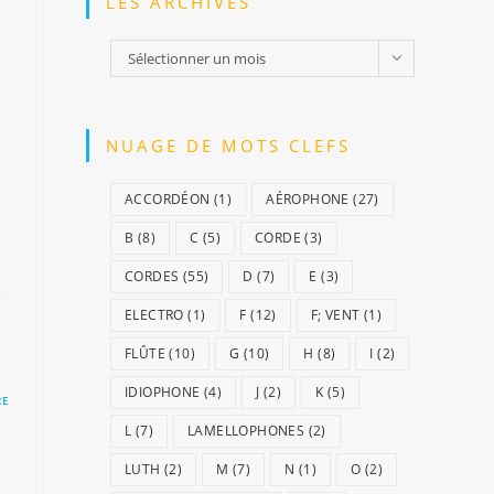
LES ARCHIVES
Les
Sélectionner un mois
archives
NUAGE DE MOTS CLEFS
ACCORDÉON
(1)
AÉROPHONE
(27)
B
(8)
C
(5)
CORDE
(3)
CORDES
(55)
D
(7)
E
(3)
ELECTRO
(1)
F
(12)
F; VENT
(1)
FLÛTE
(10)
G
(10)
H
(8)
I
(2)
IDIOPHONE
(4)
J
(2)
K
(5)
RE
L
(7)
LAMELLOPHONES
(2)
LUTH
(2)
M
(7)
N
(1)
O
(2)