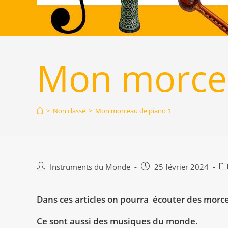
Mon morcea
>
Non classé
>
Mon morceau de piano 1
Auteur/autrice
Publication
Po
Instruments du Monde
25 février 2024
de
publiée :
ca
la
Dans ces articles on pourra écouter des morcea
publication :
Ce sont aussi des musiques du monde.