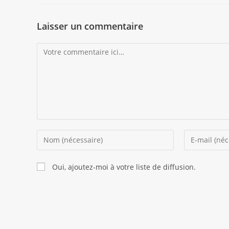
Laisser un commentaire
Comment
Enter
Enter
your
your
name
email
Oui, ajoutez-moi à votre liste de diffusion.
or
address
username
to
to
comment
comment