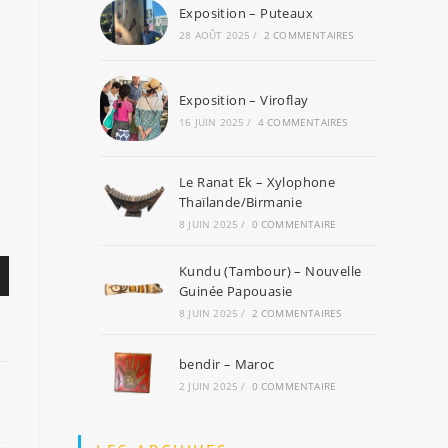
Exposition – Puteaux
28 AOÛT 2025
/
2 COMMENTAIRES
Exposition – Viroflay
16 JUIN 2025
/
4 COMMENTAIRES
Le Ranat Ek – Xylophone
Thaïlande/Birmanie
8 JUIN 2025
/
0 COMMENTAIRE
Kundu (Tambour) – Nouvelle
Guinée Papouasie
8 JUIN 2025
/
2 COMMENTAIRES
bendir – Maroc
2 JUIN 2025
/
0 COMMENTAIRE
er