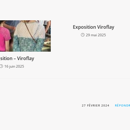
le
volume.
Exposition Viroflay
29 mai 2025
ition – Viroflay
16 juin 2025
27 FÉVRIER 2024
RÉPOND