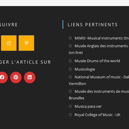
SUIVRE
LIENS PERTINENTS
MIMO -Musical Instruments On
Musée Anglais des instruments 
(on line)
S’ouvre
S’ouvre
S’ou
Musée Drums of the world
dans
dans
GER L’ARTICLE SUR
dan
un
un
S’ouvre
Musicologie
un
nouvel
nouvel
dans
National Museum of music - Da
nouv
onglet
onglet
un
Vermillion
ongl
nouvel
Musée des instruments de mus
onglet
Bruxelles
S’ouvre
Musica para ver
dans
S’ou
Royal College of Music - UK
un
dan
nouvel
un