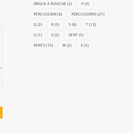
ORGUE À BOUCHE
(2)
P
(3)
PERCUSSION
(6)
PERCUSSIONS
(21)
Q
(2)
R
(3)
S
(8)
T
(12)
U
(1)
V
(2)
VENT
(5)
VENTS
(15)
W
(2)
X
(3)