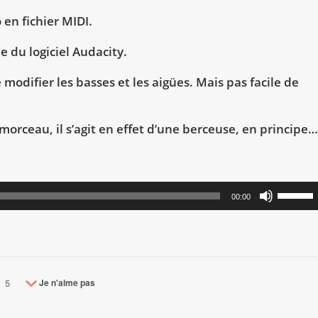
en fichier MIDI.
e du logiciel Audacity.
 modifier les basses et les aigües. Mais pas facile de
morceau, il s’agit en effet d’une berceuse, en principe…
Utilisez
00:00
les
flèches
haut/bas
pour
augment
5
Je n'aime pas
ou
diminuer