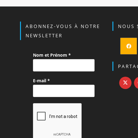
ABONNEZ-VOUS À NOTRE
NOUS 
NEWSLETTER
Nom et Prénom
*
S’ouvre
dans
PARTA
un
E-mail
*
nouvel
onglet