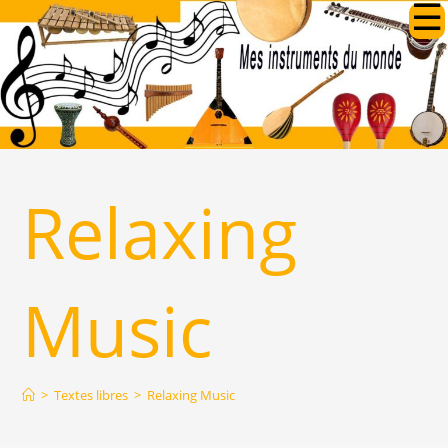
Relaxing
Music
>
Textes libres
>
Relaxing Music