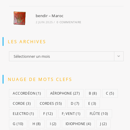
bendir – Maroc
2 JUIN 2025
/
0 COMMENTAIRE
LES ARCHIVES
Sélectionner un mois
NUAGE DE MOTS CLEFS
ACCORDÉON
(1)
AÉROPHONE
(27)
B
(8)
C
(5)
CORDE
(3)
CORDES
(55)
D
(7)
E
(3)
ELECTRO
(1)
F
(12)
F; VENT
(1)
FLÛTE
(10)
G
(10)
H
(8)
I
(2)
IDIOPHONE
(4)
J
(2)