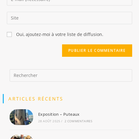
or
your
username
email
Saisir
to
address
l’URL
comment
to
de
Oui, ajoutez-moi à votre liste de diffusion.
comment
votre
site
(facultatif)
ARTICLES RÉCENTS
Exposition – Puteaux
28 AOÛT 2025
/
2 COMMENTAIRES