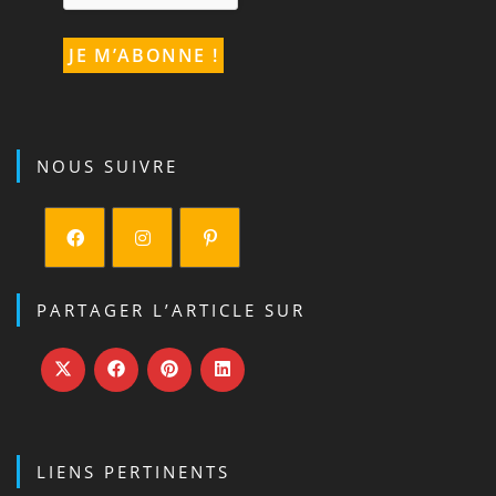
NOUS SUIVRE
S’ouvre
S’ouvre
S’ouvre
dans
dans
dans
PARTAGER L’ARTICLE SUR
un
un
un
nouvel
nouvel
nouvel
onglet
onglet
onglet
LIENS PERTINENTS