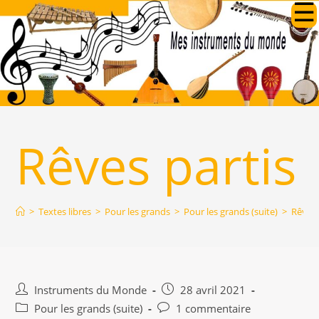
Skip
to
content
Rêves partis
>
Textes libres
>
Pour les grands
>
Pour les grands (suite)
>
Rêves 
Auteur/autrice
Publication
Instruments du Monde
28 avril 2021
de
publiée :
Post
Commentaires
Pour les grands (suite)
1 commentaire