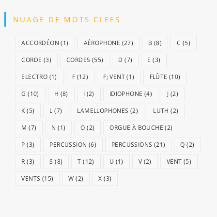
NUAGE DE MOTS CLEFS
ACCORDÉON
(1)
AÉROPHONE
(27)
B
(8)
C
(5)
CORDE
(3)
CORDES
(55)
D
(7)
E
(3)
ELECTRO
(1)
F
(12)
F; VENT
(1)
FLÛTE
(10)
G
(10)
H
(8)
I
(2)
IDIOPHONE
(4)
J
(2)
K
(5)
L
(7)
LAMELLOPHONES
(2)
LUTH
(2)
M
(7)
N
(1)
O
(2)
ORGUE À BOUCHE
(2)
P
(3)
PERCUSSION
(6)
PERCUSSIONS
(21)
Q
(2)
R
(3)
S
(8)
T
(12)
U
(1)
V
(2)
VENT
(5)
VENTS
(15)
W
(2)
X
(3)