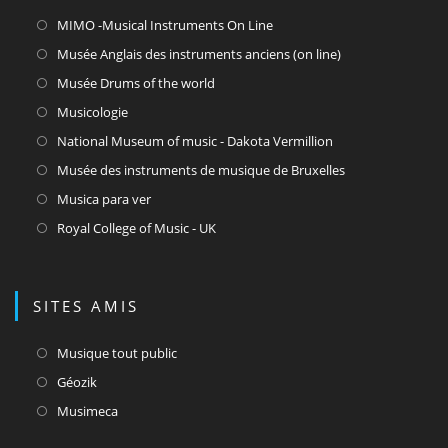
S’ouvre
MIMO -Musical Instruments On Line
dans
S’ouvre
Musée Anglais des instruments anciens (on line)
un
dans
S’ouvre
Musée Drums of the world
nouvel
un
dans
S’ouvre
Musicologie
onglet
nouvel
un
dans
S’ouvre
National Museum of music - Dakota Vermillion
onglet
nouvel
un
dans
S’ouvre
Musée des instruments de musique de Bruxelles
onglet
nouvel
un
dans
S’ouvre
Musica para ver
onglet
nouvel
un
dans
S’ouvre
Royal College of Music - UK
onglet
nouvel
un
dans
onglet
nouvel
un
onglet
nouvel
SITES AMIS
onglet
S’ouvre
Musique tout public
dans
S’ouvre
Géozik
un
dans
S’ouvre
Musimeca
nouvel
un
dans