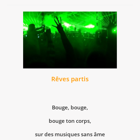
la
category:
de
publication :
la
publication :
Rêves partis
Bouge, bouge,
bouge ton corps,
sur des musiques sans âme