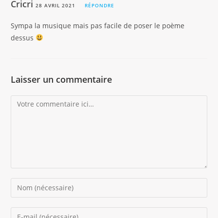
Cricri
28 AVRIL 2021
RÉPONDRE
Sympa la musique mais pas facile de poser le poème
dessus
Laisser un commentaire
Comment
Enter
your
name
Enter