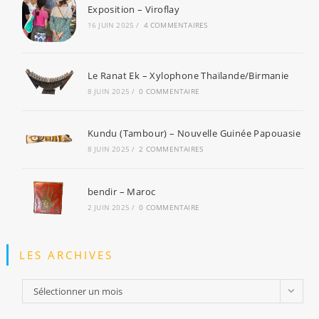
Exposition – Viroflay
16 JUIN 2025
/
4 COMMENTAIRES
Le Ranat Ek – Xylophone Thaïlande/Birmanie
8 JUIN 2025
/
0 COMMENTAIRE
Kundu (Tambour) – Nouvelle Guinée Papouasie
8 JUIN 2025
/
2 COMMENTAIRES
bendir – Maroc
2 JUIN 2025
/
0 COMMENTAIRE
LES ARCHIVES
Les
Sélectionner un mois
archives