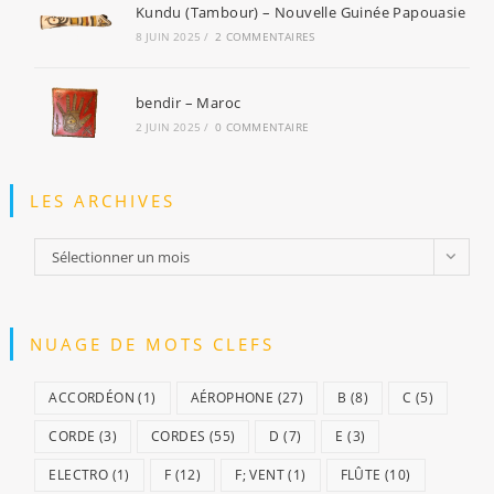
Kundu (Tambour) – Nouvelle Guinée Papouasie
8 JUIN 2025
/
2 COMMENTAIRES
bendir – Maroc
2 JUIN 2025
/
0 COMMENTAIRE
LES ARCHIVES
Sélectionner un mois
NUAGE DE MOTS CLEFS
ACCORDÉON
(1)
AÉROPHONE
(27)
B
(8)
C
(5)
CORDE
(3)
CORDES
(55)
D
(7)
E
(3)
ELECTRO
(1)
F
(12)
F; VENT
(1)
FLÛTE
(10)